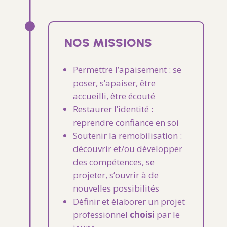
NOS MISSIONS
Permettre
l’apaisement
:
se
poser,
s’apaiser,
être
accueilli,
être
écouté
Restaurer
l’identité
:
reprendre
confiance
en
soi
Soutenir
la
remobilisation
:
d
écouvrir
et/ou
développer
des
compétences,
se
projeter, s’ouvrir à de
nouvelles possibilités
Définir
et
élaborer
un
projet
professionnel
choisi
par
le